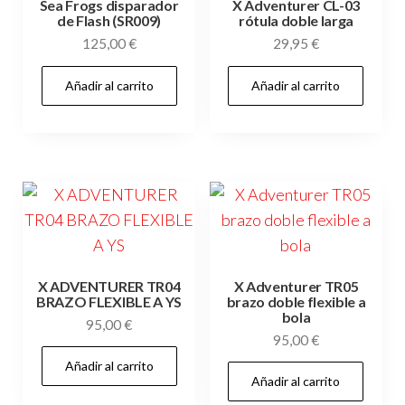
Sea Frogs disparador
X Adventurer CL-03
de Flash (SR009)
rótula doble larga
125,00
€
29,95
€
Añadir al carrito
Añadir al carrito
X ADVENTURER TR04
X Adventurer TR05
BRAZO FLEXIBLE A YS
brazo doble flexible a
bola
95,00
€
95,00
€
Añadir al carrito
Añadir al carrito