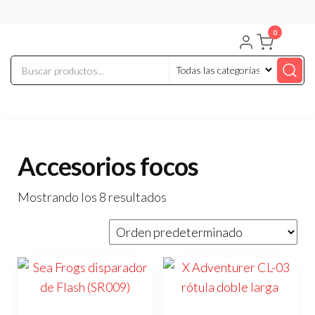
Saltar
al
0
contenido
Accesorios focos
Mostrando los 8 resultados