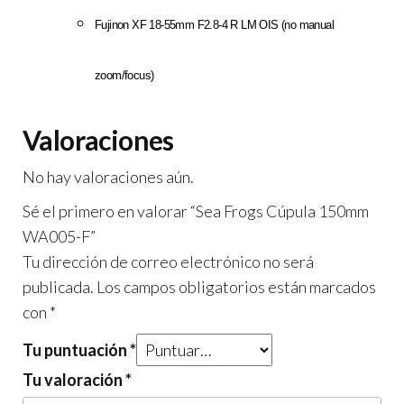
Fujinon XF 18-55mm F2.8-4 R LM OIS (no manual
zoom/focus)
Valoraciones
No hay valoraciones aún.
Sé el primero en valorar “Sea Frogs Cúpula 150mm
WA005-F”
Tu dirección de correo electrónico no será
publicada.
Los campos obligatorios están marcados
con
*
Tu puntuación
*
Tu valoración
*