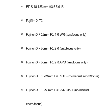
EF-S 18-135 mm f/3.5-5.6 IS
Fujifilm X-T2
Fujinon XF 16mm F1.4 R WR (autofocus only)
Fujinon XF 56mm F1.2 R (autofocus only)
Fujinon XF 56mm F1.2 R APD (autofocus only)
Fujinon XF 10-24mm F4 R OIS (no manual zoom/focus)
Fujinon XF 16-50mm F3.5-5.6 OIS II (no manual
zoom/focus)