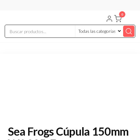
Saltar
al
0
contenido
Sea Frogs Cúpula 150mm