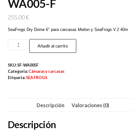
WA005-F
255,00
€
SeaFrogs Dry Dome 6″ para carcasas Meilon y SeaFrogs V.2 40m
Sea
Añadir al carrito
Frogs
Cúpula
SKU:
SF-WA005F
150mm
Categoría:
Cámaras y carcasas
WA005-
Etiqueta:
SEA FROGS
F
cantidad
Descripción
Valoraciones (0)
Descripción