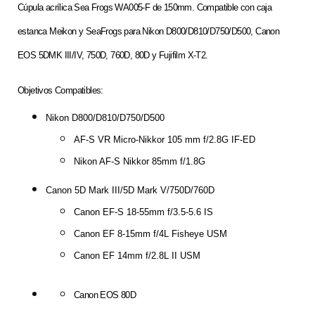
Cúpula acrílica Sea Frogs WA005-F de 150mm. Compatible con caja
estanca Meikon y SeaFrogs para Nikon D800/D810/D750/D500, Canon
EOS 5DMK III/IV, 750D, 760D, 80D y Fujifilm X-T2.
Objetivos Compatibles:
Nikon D800/D810/D750/D500
AF-S VR Micro-Nikkor 105 mm f/2.8G IF-ED
Nikon AF-S Nikkor 85mm f/1.8G
Canon 5D Mark III/5D Mark V/750D/760D
Canon EF-S 18-55mm f/3.5-5.6 IS
Canon EF 8-15mm f/4L Fisheye USM
Canon EF 14mm f/2.8L II USM
Canon EOS 80D