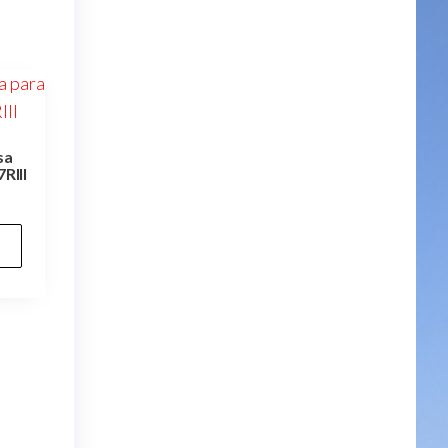
sa
7RIII