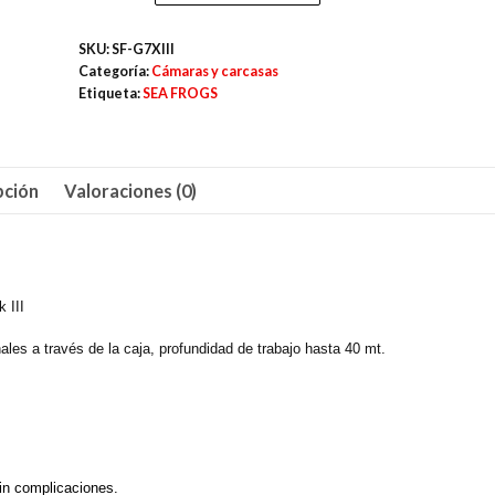
Frogs
carcasa
SKU:
SF-G7XIII
para
Categoría:
Cámaras y carcasas
Canon
Etiqueta:
SEA FROGS
G7X
Mark
III
pción
Valoraciones (0)
cantidad
 III
les a través de la caja, profundidad de trabajo hasta 40 mt.
sin complicaciones.