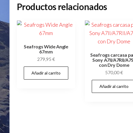
Productos relacionados
Seafrogs Wide Angle
67mm
Seafrogs carcasa p
279,95
€
Sony A7II/A7RII/A7S
con Dry Dome
570,00
€
Añadir al carrito
Añadir al carrito