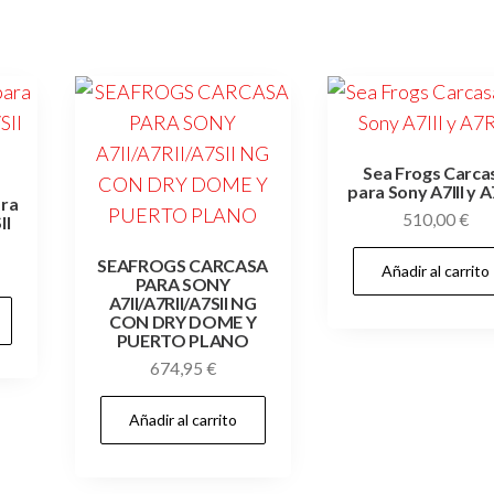
Sea Frogs Carca
para Sony A7III y A
ara
510,00
€
II
SEAFROGS CARCASA
Añadir al carrito
PARA SONY
A7II/A7RII/A7SII NG
CON DRY DOME Y
PUERTO PLANO
674,95
€
Añadir al carrito