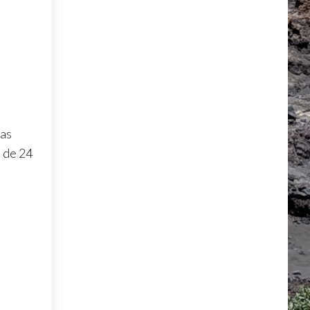
jas
d de 24