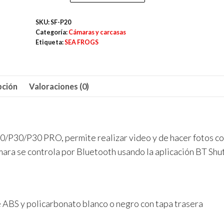
Frogs
carcasa
SKU:
SF-P20
para
Categoría:
Cámaras y carcasas
Huawei
Etiqueta:
SEA FROGS
P20/P30/P30
pro
cantidad
pción
Valoraciones (0)
/P30/P30 PRO, permite realizar video y de hacer fotos c
ara se controla por Bluetooth usando la aplicación BT Shu
 ABS y policarbonato blanco o negro con tapa trasera