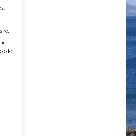
es.
mano.
Kun
o o de
,