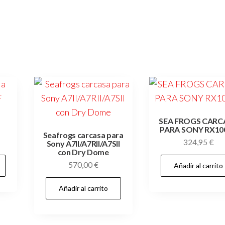
SEA FROGS CARC
PARA SONY RX100
Seafrogs carcasa para
324,95
€
Sony A7II/A7RII/A7SII
con Dry Dome
570,00
€
Añadir al carrito
Añadir al carrito