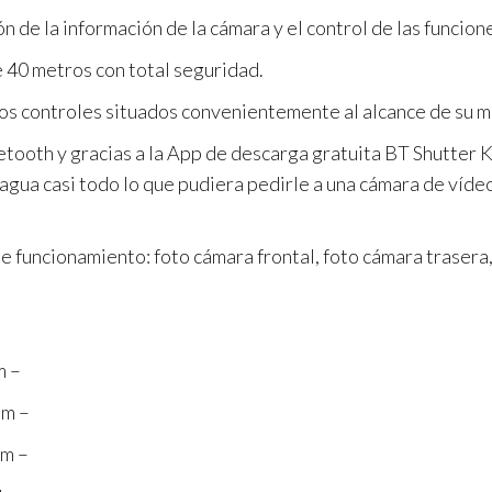
n de la información de la cámara y el control de las funcion
e 40 metros con total seguridad.
n los controles situados convenientemente al alcance de su 
etooth y gracias a la App de descarga gratuita BT Shutter 
agua casi todo lo que pudiera pedirle a una cámara de víde
 funcionamiento: foto cámara frontal, foto cámara trasera
m –
om –
om –