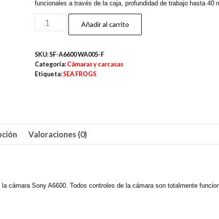
funcionales a través de la caja, profundidad de trabajo hasta 40 
SEAFROGS
Añadir al carrito
CARCASA
PARA
SKU:
SF-A6600 WA005-F
SONY
Categoría:
Cámaras y carcasas
A6600
Etiqueta:
SEA FROGS
CÚPULA
6"
WA005-
F
pción
Valoraciones (0)
cantidad
la cámara Sony A6600. Todos controles de la cámara son totalmente funcion