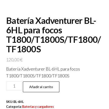
Batería Xadventurer BL-
6HL para focos
T1800/T1800S/TF1800/
TF1800S
120,00
€
Batería Xadventurer BL-6HL para focos
T1800/T1800S/TF1800/TF1800S
Batería
Añadir al carrito
Xadventurer
BL-
SKU:
BL-6HL
6HL
Categoría:
Baterías y cargadores