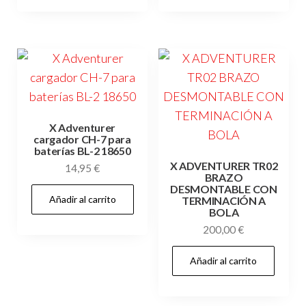
X Adventurer
cargador CH-7 para
baterías BL-2 18650
X ADVENTURER TR02
14,95
€
BRAZO
DESMONTABLE CON
Añadir al carrito
TERMINACIÓN A
BOLA
200,00
€
Añadir al carrito