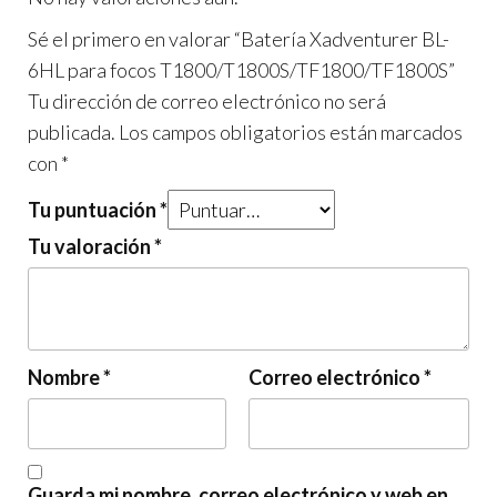
Sé el primero en valorar “Batería Xadventurer BL-
6HL para focos T1800/T1800S/TF1800/TF1800S”
Tu dirección de correo electrónico no será
publicada.
Los campos obligatorios están marcados
con
*
Tu puntuación
*
Tu valoración
*
Nombre
*
Correo electrónico
*
Guarda mi nombre, correo electrónico y web en