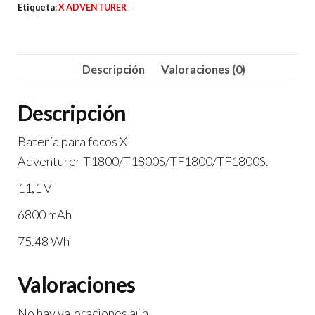
para
Etiqueta:
X ADVENTURER
focos
T1800/T1800S/TF1800/TF1800S
cantidad
Descripción
Valoraciones (0)
Descripción
Batería para focos X
Adventurer T1800/T1800S/TF1800/TF1800S.
11,1 V
6800 mAh
75.48 Wh
Valoraciones
No hay valoraciones aún.