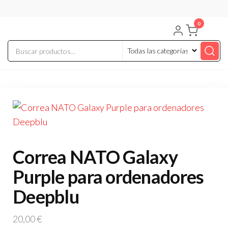
Saltar
al
0
contenido
Correa NATO Galaxy
Purple para ordenadores
Deepblu
20,00
€