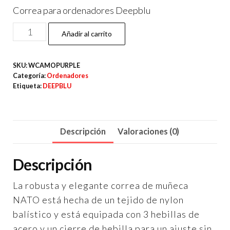
Correa para ordenadores Deepblu
Correa
Añadir al carrito
NATO
Galaxy
SKU:
WCAMOPURPLE
Purple
Categoría:
Ordenadores
para
Etiqueta:
DEEPBLU
ordenadores
Deepblu
cantidad
Descripción
Valoraciones (0)
Descripción
La robusta y elegante correa de muñeca
NATO está hecha de un tejido de nylon
balístico y está equipada con 3 hebillas de
acero y un cierre de hebilla para un ajuste sin