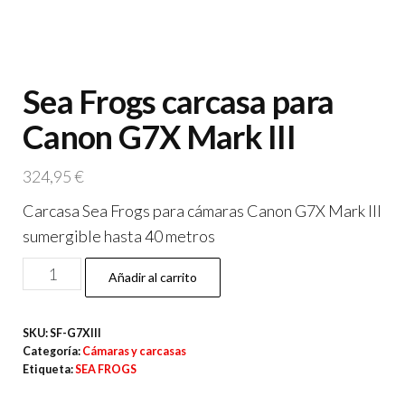
Sea Frogs carcasa para
Canon G7X Mark III
324,95
€
Carcasa Sea Frogs para cámaras Canon G7X Mark III
sumergible hasta 40 metros
Sea
Añadir al carrito
Frogs
carcasa
SKU:
SF-G7XIII
para
Categoría:
Cámaras y carcasas
Canon
Etiqueta:
SEA FROGS
G7X