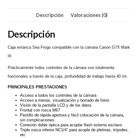
Mark
III
Descripción
Valoraciones (0)
cantidad
Descripción
Caja estanca Sea Frogs compatible con la cámara Canon G7X Mark
III
Prácticamente todos controles de la cámara son totalmente
funcionales a través de la caja, profundidad de trabajo hasta 40 mt.
PRINCIPALES PRESTACIONES
Acceso a todos los controles de la cámara
Acceso a menús, visualización y borrado de fotos
Visión de la pantalla LCD y de los datos
Frontal con rosca M67
Pestillo de rápida apertura y fácil colocación de la cámara,
sin complicaciones.
Conexión doble óptica para acoplar flash externo esclavo
Triple rosca inferior NC1/4″ para acople de pletinas, trípodes,
etc