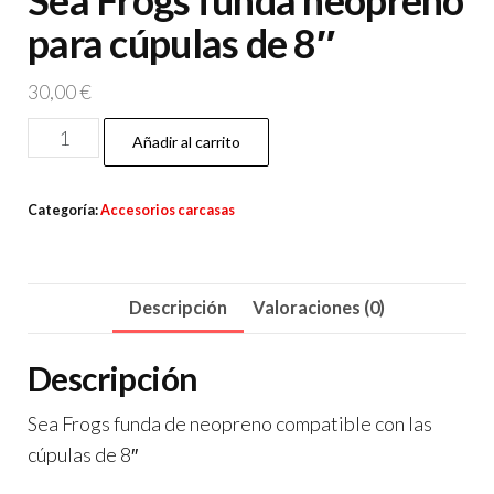
Sea Frogs funda neopreno
para cúpulas de 8″
30,00
€
Sea
Añadir al carrito
Frogs
funda
Categoría:
Accesorios carcasas
neopreno
para
cúpulas
Descripción
Valoraciones (0)
de
8"
Descripción
cantidad
Sea Frogs funda de neopreno compatible con las
cúpulas de 8″