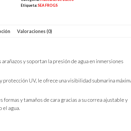
buceo
Etiqueta:
SEA FROGS
modelo
306
cantidad
pción
Valoraciones (0)
s arañazos y soportan la presión de agua en inmersiones
 protección UV, le ofrece una visibilidad submarina máxim
 formas y tamaños de cara gracias a su correa ajustable y
 el agua.