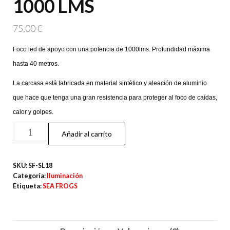
1000 LMS
75,00
€
Foco led de apoyo con una potencia de 1000lms. Profundidad máxima
hasta 40 metros.
La carcasa está fabricada en material sintético y aleación de aluminio
que hace que tenga una gran resistencia para proteger al foco de caídas,
calor y golpes.
SEA
Añadir al carrito
FROGS
SL18
SKU:
SF-SL18
FOCO
Categoría:
Iluminación
1000
Etiqueta:
SEA FROGS
LMS
cantidad