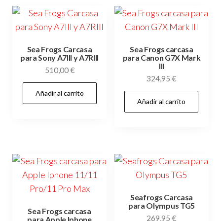
Sea Frogs Carcasa
Sea Frogs carcasa
para Sony A7III y A7RIII
para Canon G7X Mark
III
510,00
€
324,95
€
Añadir al carrito
Añadir al carrito
Seafrogs Carcasa
para Olympus TG5
Sea Frogs carcasa
269,95
€
para Apple Iphone