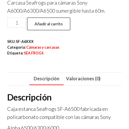
Carcasa Seafrogs para cámaras Sony
A6000/A6300/A6500 sumergible hasta 60m.
Seafrogs
Añadir al carrito
carcasa
para
SKU:
SF-A6XXX
Sony
Categoría:
Cámaras y carcasas
A6500/6300/6000
Etiqueta:
SEA FROGS
cantidad
Descripción
Valoraciones (0)
Descripción
Caja estanca Seafrogs SF-A6500 fabricada en
policarbonato compatible con las cámaras Sony
Alpha 6500/6300/6000