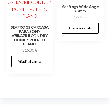
Seafrogs Wide Angle
67mm
279,95
€
SEAFROGS CARCASA
Añadir al carrito
PARA SONY
A7III/A7RIII CON DRY
DOME Y PUERTO
PLANO
815,00
€
Añadir al carrito