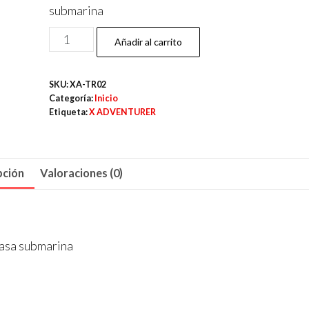
submarina
X
Añadir al carrito
ADVENTURER
TR02
SKU:
XA-TR02
BRAZO
Categoría:
Inicio
DESMONTABLE
Etiqueta:
X ADVENTURER
CON
TERMINACIÓN
A
pción
Valoraciones (0)
BOLA
cantidad
casa submarina