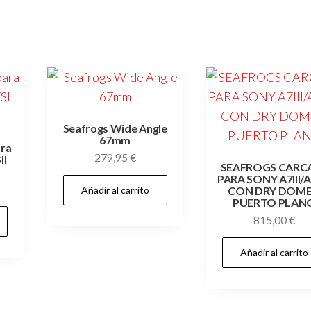
Seafrogs Wide Angle
67mm
ara
279,95
€
II
SEAFROGS CARC
PARA SONY A7III/A7
Añadir al carrito
CON DRY DOME
PUERTO PLAN
815,00
€
Añadir al carrito