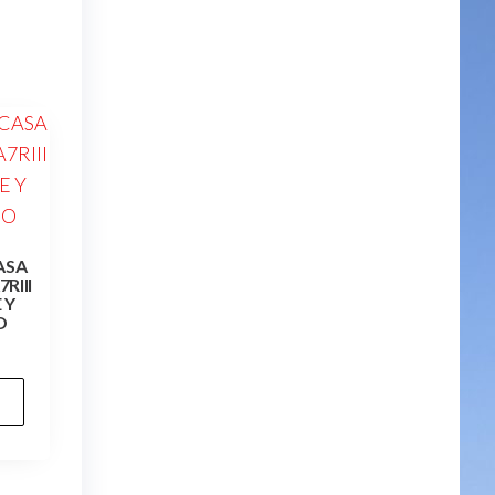
ASA
RIII
 Y
O