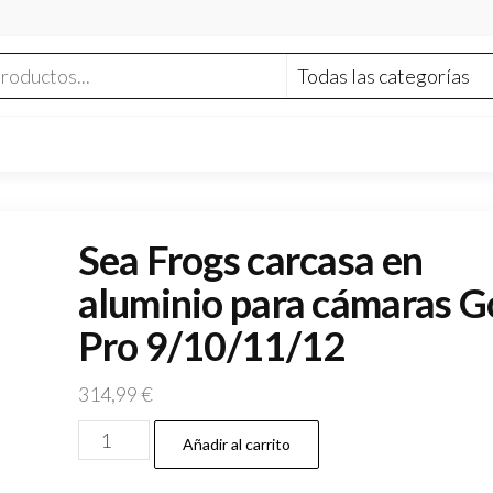
Sea Frogs carcasa en
aluminio para cámaras G
Pro 9/10/11/12
314,99
€
Sea
Añadir al carrito
Frogs