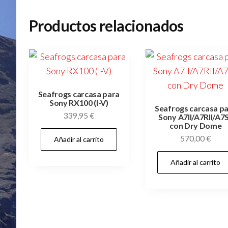
Productos relacionados
Seafrogs carcasa para
Sony RX100 (I-V)
Seafrogs carcasa p
339,95
€
Sony A7II/A7RII/A7S
con Dry Dome
570,00
€
Añadir al carrito
Añadir al carrito