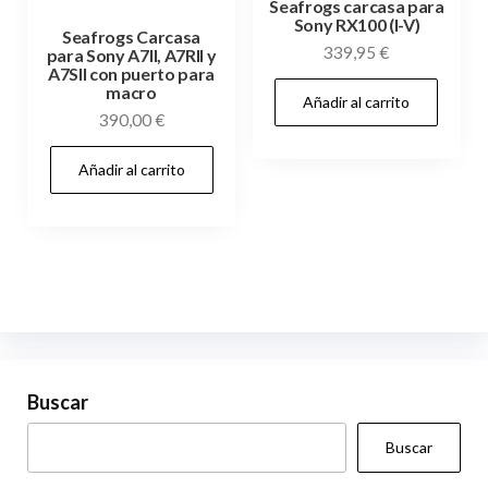
Seafrogs carcasa para
Sony RX100 (I-V)
Seafrogs Carcasa
339,95
€
para Sony A7II, A7RII y
A7SII con puerto para
macro
Añadir al carrito
390,00
€
Añadir al carrito
Buscar
Buscar