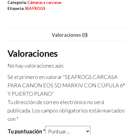
CANON
Categoría:
Cámaras y carcasas
EOS
Etiqueta:
SEA FROGS
5D
MARKIV
CON
Valoraciones (0)
CÚPULA
6"
Valoraciones
Y
No hay valoraciones aún.
PUERTO
PLANO
Sé el primero en valorar “SEAFROGS CARCASA
cantidad
PARA CANON EOS 5D MARKIV CON CÚPULA 6″
Y PUERTO PLANO”
Tu dirección de correo electrónico no será
publicada.
Los campos obligatorios están marcados
con
*
Tu puntuación
*