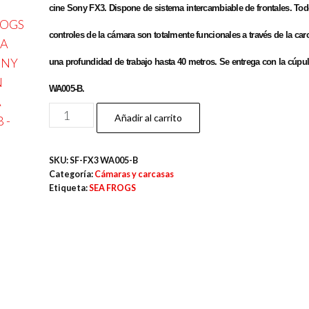
cine Sony FX3. Dispone de sistema intercambiable de frontales. Tod
controles de la cámara son totalmente funcionales a través de la car
una profundidad de trabajo hasta 40 metros. Se entrega con la cúpul
WA005-B.
SEAFROGS
Añadir al carrito
CARCASA
PARA
SKU:
SF-FX3 WA005-B
SONY
Categoría:
Cámaras y carcasas
FX3
Etiqueta:
SEA FROGS
CON
CÚPULA
WA005-
B
cantidad