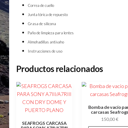
Correa de cuello
Junta tórica de repuesto
Grasa de silicona
Paño de limpieza para lentes
Almohadillas antivaho
Instrucciones de uso
Productos relacionados
Bomba de vacío pa
carcasas Seafrog
150,00
€
SEAFROGS CARCASA
PARA SONY A7III/A7RIII