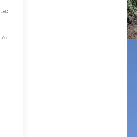
o LED
sión.