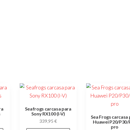
ra
Seafrogs carcasa para
s
Sony RX100 (I-V)
Sea Frogs carcasa 
339,95
€
Huawei P20/P30/
pro