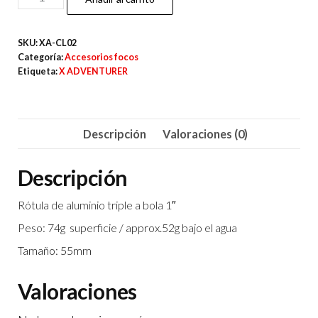
CL02
ROTULA
SKU:
XA-CL02
TRIPLE
Categoría:
Accesorios focos
cantidad
Etiqueta:
X ADVENTURER
Descripción
Valoraciones (0)
Descripción
Rótula de aluminio triple a bola 1″
Peso: 74g superficie / approx.52g bajo el agua
Tamaño: 55mm
Valoraciones