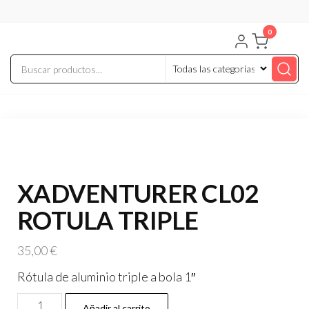
Saltar
al
0
contenido
XADVENTURER CL02
ROTULA TRIPLE
35,00
€
Rótula de aluminio triple a bola 1″
XADVENTURER
Añadir al carrito